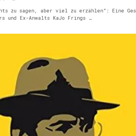
hts zu sagen, aber viel zu erzählen“: Eine Ges
rs und Ex-Anwalts KaJo Frings …