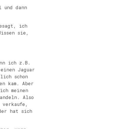
l und dann
esagt, ich
Wissen sie,
nn ich z.B.
 einen Jaguar
lich schon
en kam. Aber
 ich meinen
andeln. Also
 verkaufe,
der hat sich