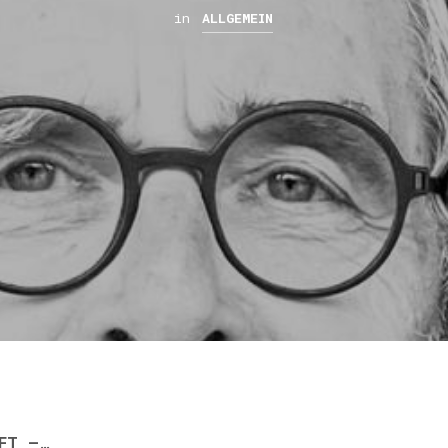
in
ALLGEMEIN
FT –
…