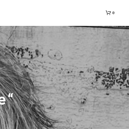
0
E
S
e“ ￼
B
E
F
I
N
D
E