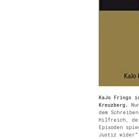
KaJo Frings i
Kreuzberg.
Nun
dem Schreiben
Hilfreich, de
Episoden spie
Justiz wider“