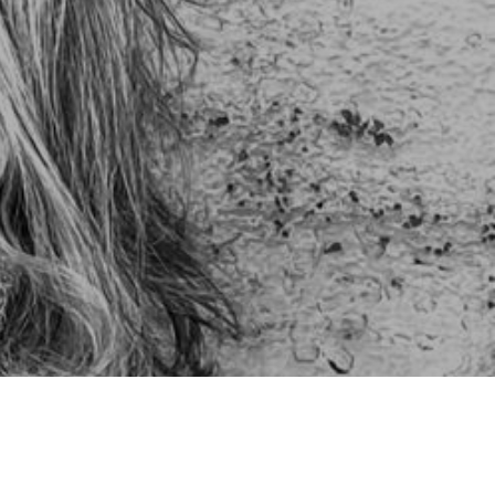
N
S
I
C
H
K
E
I
N
E
P
R
O
D
U
K
T
E
I
M
W
A
R
E