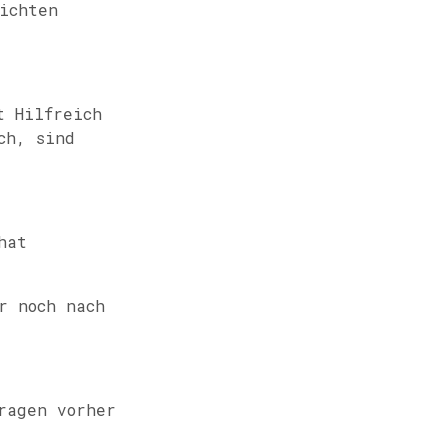
ichten
t Hilfreich
ch, sind
hat
r noch nach
ragen vorher