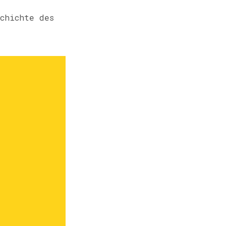
N
chichte des
K
O
R
B
.